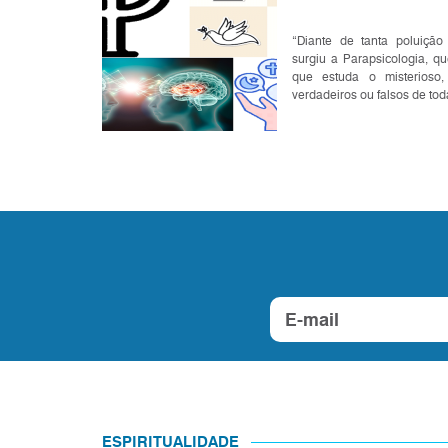
“Diante de tanta poluição 
surgiu a Parapsicologia, q
que estuda o misterioso,
verdadeiros ou falsos de tod
ESPIRITUALIDADE