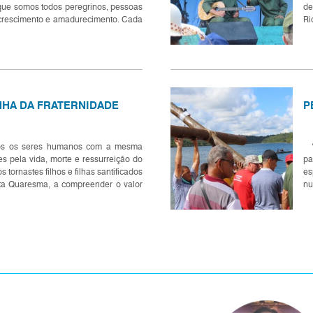
que somos todos peregrinos, pessoas
de
crescimento e amadurecimento. Cada
Ri
ajosamente seguindo seu...
in
HA DA FRATERNIDADE
P
odos os seres humanos com a mesma
“J
es pela vida, morte e ressurreição do
pa
s tornastes filhos e filhas santificados
es
esta Quaresma, a compreender o valor
nu
 beleza da f...
um