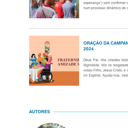
esperança”) vem confirmar 
num processo dinâmico de 
um de nós deve marchar cor
ORAÇÃO DA CAMPAN
2024
Deus Pai, Vós criastes t
dignidade. Vós os resgatast
vosso Filho, Jesus Cristo, e o
no Espírito. Ajudai-nos, n
da amizade social e a viver a
AUTORES