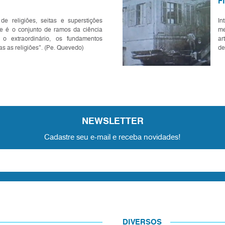
F
de religiões, seitas e superstições
In
ue é o conjunto de ramos da ciência
me
 o extraordinário, os fundamentos
ar
as as religiões”. (Pe. Quevedo)
de
Fí
NEWSLETTER
Cadastre seu e-mail e receba novidades!
DIVERSOS