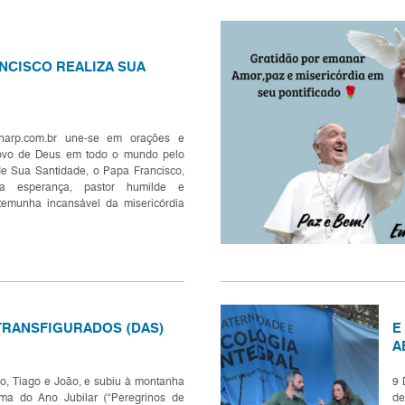
NCISCO REALIZA SUA
narp.com.br une-se em orações e
ovo de Deus em todo o mundo pelo
de Sua Santidade, o Papa Francisco,
da esperança, pastor humilde e
stemunha incansável da misericórdia
e conduziu a Igreja com sabedoria
ompaixão e espíri...
TRANSFIGURADOS (DAS)
E
A
, Tiago e João, e subiu à montanha
9 
ema do Ano Jubilar (“Peregrinos de
de