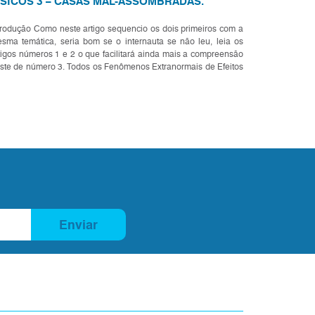
ÍSICOS 3 – CASAS MAL-ASSOMBRADAS.
trodução Como neste artigo sequencio os dois primeiros com a
sma temática, seria bom se o internauta se não leu, leia os
tigos números 1 e 2 o que facilitará ainda mais a compreensão
ste de número 3. Todos os Fenômenos Extranormais de Efeitos
sicos em maior ou menor número são característ...
Enviar