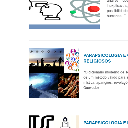
análise do
inexplicáv
possibilidad
humanas. É 
considerado
com rigor cient
PARAPSICOLOGIA E
RELIGIOSOS
“O dicionário moderno de T
de um método válido para 
mística, aparições, revelaçõ
Quevedo)
PARAPSICOLOGIA E 