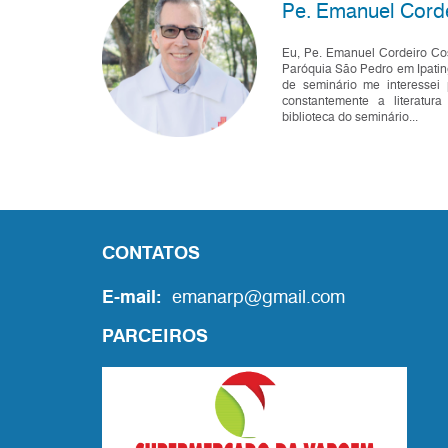
Pe. Emanuel Cord
Eu, Pe. Emanuel Cordeiro Co
Paróquia São Pedro em Ipati
de seminário me interessei 
constantemente a literatur
biblioteca do seminário...
CONTATOS
E-mail:
emanarp@gmail.com
PARCEIROS