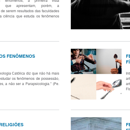
s fenômenos, à primeira vista
eis, que apresentam, porém, a
e de serem resultados das faculdades
a ciência que estuda os fenômenos
s incomuns, à margem do normal;
ífico....
 OS FENÔMENOS
F
F
eologia Católica diz que não há mais
In
estudar os fenômenos de possessão,
ar
es, a não ser a Parapsicologia.” (Pe.
ar
Fí
so
RELIGIÕES
F