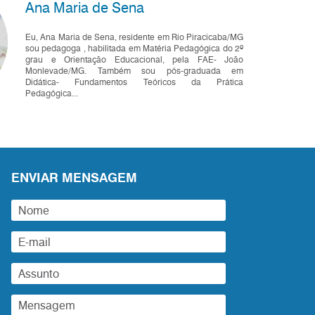
Ana Maria de Sena
Eu, Ana Maria de Sena, residente em Rio Piracicaba/MG
sou pedagoga , habilitada em Matéria Pedagógica do 2º
grau e Orientação Educacional, pela FAE- João
Monlevade/MG. Também sou pós-graduada em
Didática- Fundamentos Teóricos da Prática
Pedagógica...
ENVIAR MENSAGEM