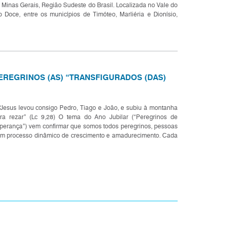
 Minas Gerais, Região Sudeste do Brasil. Localizada no Vale do
o Doce, entre os municípios de Timóteo, Marliéria e Dionísio,
tegrantes da Região Metropolitana do Vale do...
EREGRINOS (AS) “TRANSFIGURADOS (DAS)
esus levou consigo Pedro, Tiago e João, e subiu à montanha
ra rezar” (Lc 9,28) O tema do Ano Jubilar (“Peregrinos de
perança”) vem confirmar que somos todos peregrinos, pessoas
m processo dinâmico de crescimento e amadurecimento. Cada
 de nós deve marchar corajosamente seguindo seu...