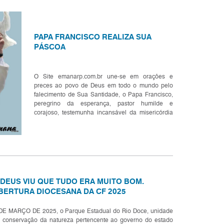
PAPA FRANCISCO REALIZA SUA
PÁSCOA
O Site emanarp.com.br une-se em orações e
preces ao povo de Deus em todo o mundo pelo
falecimento de Sua Santidade, o Papa Francisco,
peregrino da esperança, pastor humilde e
corajoso, testemunha incansável da misericórdia
de Deus, que conduziu a Igreja com sabedoria
evangélica, compaixão e espíri...
 DEUS VIU QUE TUDO ERA MUITO BOM.
BERTURA DIOCESANA DA CF 2025
DE MARÇO DE 2025, o Parque Estadual do Rio Doce, unidade
 conservação da natureza pertencente ao governo do estado