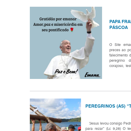
PAPA FRA
PÁSCOA
O Site ema
preces ao p
falecimento 
peregrino 
corajoso, te
de Deus, qu
evangélica, c
PEREGRINOS (AS) “
“Jesus levou consigo Pedro
para rezar” (Lc 9,28) O t