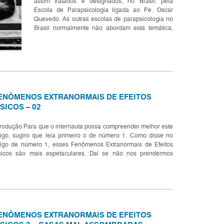
assim tratados e designados, no Brasil, pela
Escola de Parapsicologia ligada ao Pe. Oscar
Quevedo. As outras escolas de parapsicologia no
Brasil normalmente não abordam esta temática,
principalmente com esta terminologia. Estes
Fenômenos, na escola de par...
ENÔMENOS EXTRANORMAIS DE EFEITOS
ÍSICOS – 02
trodução Para que o internauta possa compreender melhor este
tigo, sugiro que leia primeiro o de número 1. Como disse no
tigo de número 1, esses Fenômenos Extranormais de Efeitos
sicos são mais espetaculares. Daí se não nos prendermos
mente ao espetacular e formas para uma análise...
ENÔMENOS EXTRANORMAIS DE EFEITOS