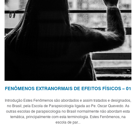
FENÔMENOS EXTRANORMAIS DE EFEITOS FÍSICOS – 01
Introdução Estes Fenômenos são abordados e assim tratados e designados,
no Brasil, pela Escola de Parapsicologia ligada ao Pe. Oscar Quevedo. As
outras escolas de parapsicologia no Brasil normalmente não abordam esta
temática, principalmente com esta terminologia. Estes Fenômenos, na
escola de par...