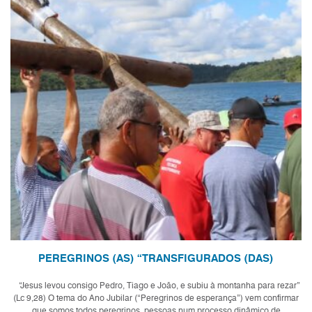
PEREGRINOS (AS) “TRANSFIGURADOS (DAS)
“Jesus levou consigo Pedro, Tiago e João, e subiu à montanha para rezar”
(Lc 9,28) O tema do Ano Jubilar (“Peregrinos de esperança”) vem confirmar
que somos todos peregrinos, pessoas num processo dinâmico de