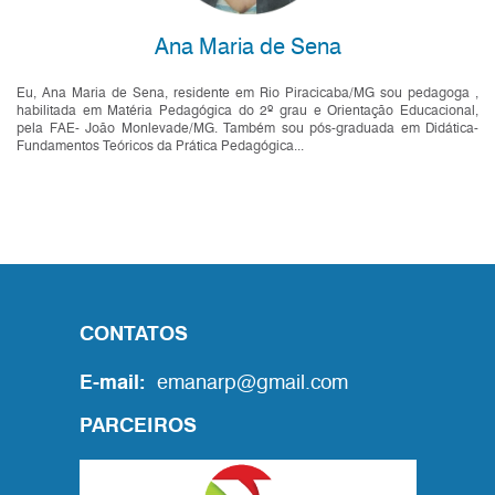
Ana Maria de Sena
Eu, Ana Maria de Sena, residente em Rio Piracicaba/MG sou pedagoga ,
habilitada em Matéria Pedagógica do 2º grau e Orientação Educacional,
pela FAE- João Monlevade/MG. Também sou pós-graduada em Didática-
Fundamentos Teóricos da Prática Pedagógica...
CONTATOS
E-mail:
emanarp@gmail.com
PARCEIROS