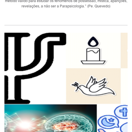
método válido para estudar os fenômenos de possessão, mística, aparições,
revelações, a não ser a Parapsicologia.” (Pe. Quevedo)