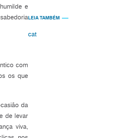
 humilde e
 sabedoria
LEIA TAMBÉM
cat
êntico com
dos os que
ocasião da
e de levar
ança viva,
clicas nos