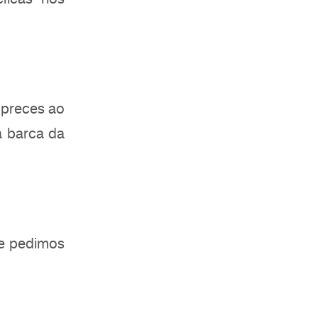
 preces ao
a barca da
 e pedimos