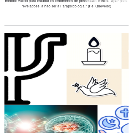
método válido para estudar os fenômenos de possessão, mística, aparições,
revelações, a não ser a Parapsicologia.” (Pe. Quevedo)