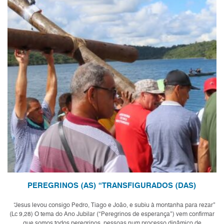
PEREGRINOS (AS) “TRANSFIGURADOS (DAS)
“Jesus levou consigo Pedro, Tiago e João, e subiu à montanha para rezar”
(Lc 9,28) O tema do Ano Jubilar (“Peregrinos de esperança”) vem confirmar
que somos todos peregrinos, pessoas num processo dinâmico de