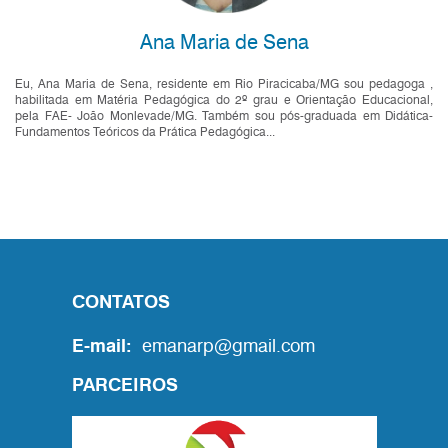
Ana Maria de Sena
Eu, Ana Maria de Sena, residente em Rio Piracicaba/MG sou pedagoga ,
habilitada em Matéria Pedagógica do 2º grau e Orientação Educacional,
pela FAE- João Monlevade/MG. Também sou pós-graduada em Didática-
Fundamentos Teóricos da Prática Pedagógica...
CONTATOS
E-mail:
emanarp@gmail.com
PARCEIROS