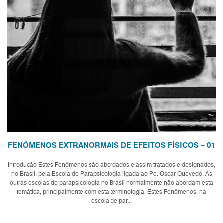
FENÔMENOS EXTRANORMAIS DE EFEITOS FÍSICOS – 01
Introdução Estes Fenômenos são abordados e assim tratados e designados,
no Brasil, pela Escola de Parapsicologia ligada ao Pe. Oscar Quevedo. As
outras escolas de parapsicologia no Brasil normalmente não abordam esta
temática, principalmente com esta terminologia. Estes Fenômenos, na
escola de par...