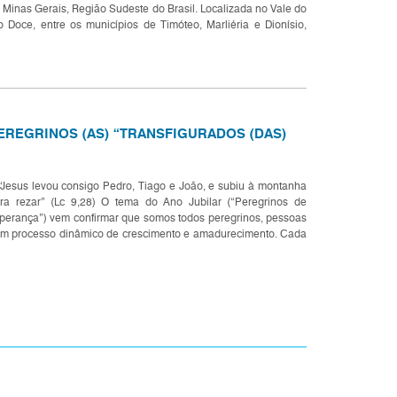
 Minas Gerais, Região Sudeste do Brasil. Localizada no Vale do
o Doce, entre os municípios de Timóteo, Marliéria e Dionísio,
tegrantes da Região Metropolitana do Vale do...
EREGRINOS (AS) “TRANSFIGURADOS (DAS)
esus levou consigo Pedro, Tiago e João, e subiu à montanha
ra rezar” (Lc 9,28) O tema do Ano Jubilar (“Peregrinos de
perança”) vem confirmar que somos todos peregrinos, pessoas
m processo dinâmico de crescimento e amadurecimento. Cada
 de nós deve marchar corajosamente seguindo seu...