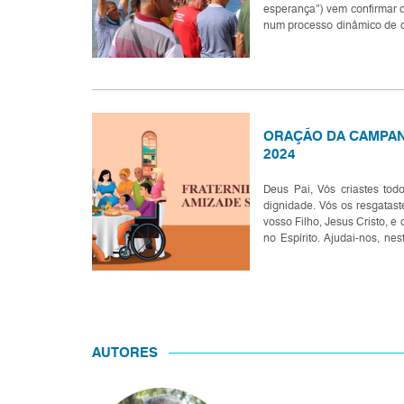
esperança”) vem confirmar 
num processo dinâmico de 
um de nós deve marchar cor
ORAÇÃO DA CAMPAN
2024
Deus Pai, Vós criastes t
dignidade. Vós os resgatast
vosso Filho, Jesus Cristo, e o
no Espírito. Ajudai-nos, n
da amizade social e a viver a
AUTORES