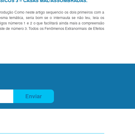
ÍSICOS 3 – CASAS MAL-ASSOMBRADAS.
trodução Como neste artigo sequencio os dois primeiros com a
sma temática, seria bom se o internauta se não leu, leia os
tigos números 1 e 2 o que facilitará ainda mais a compreensão
ste de número 3. Todos os Fenômenos Extranormais de Efeitos
sicos em maior ou menor número são característ...
Enviar