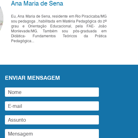
Ana Maria de Sena
Eu, Ana Maria de Sena, residente em Rio Piracicaba/MG
sou pedagoga , habilitada em Matéria Pedagógica do 2º
grau e Orientação Educacional, pela FAE- João
Monlevade/MG. Também sou pós-graduada em
Didática- Fundamentos Teóricos da Prática
Pedagógica...
ENVIAR MENSAGEM