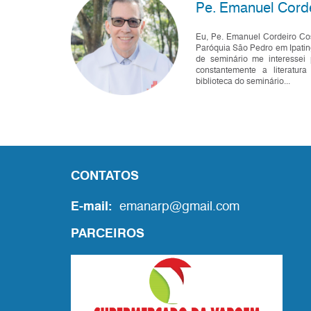
Pe. Emanuel Cord
Eu, Pe. Emanuel Cordeiro Co
Paróquia São Pedro em Ipati
de seminário me interessei 
constantemente a literatur
biblioteca do seminário...
CONTATOS
E-mail:
emanarp@gmail.com
PARCEIROS