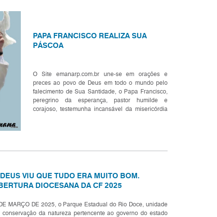
PAPA FRANCISCO REALIZA SUA
PÁSCOA
O Site emanarp.com.br une-se em orações e
preces ao povo de Deus em todo o mundo pelo
falecimento de Sua Santidade, o Papa Francisco,
peregrino da esperança, pastor humilde e
corajoso, testemunha incansável da misericórdia
de Deus, que conduziu a Igreja com sabedoria
evangélica, compaixão e espíri...
 DEUS VIU QUE TUDO ERA MUITO BOM.
BERTURA DIOCESANA DA CF 2025
DE MARÇO DE 2025, o Parque Estadual do Rio Doce, unidade
 conservação da natureza pertencente ao governo do estado