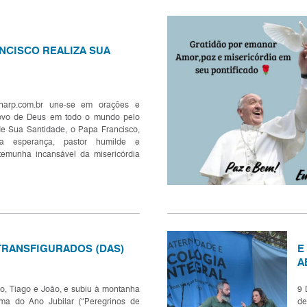
NCISCO REALIZA SUA
narp.com.br une-se em orações e
ovo de Deus em todo o mundo pelo
de Sua Santidade, o Papa Francisco,
da esperança, pastor humilde e
stemunha incansável da misericórdia
e conduziu a Igreja com sabedoria
ompaixão e espíri...
TRANSFIGURADOS (DAS)
E
A
, Tiago e João, e subiu à montanha
9 
ema do Ano Jubilar (“Peregrinos de
de