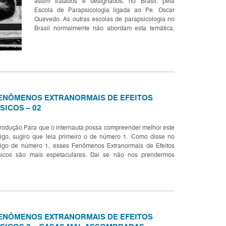
assim tratados e designados, no Brasil, pela
Escola de Parapsicologia ligada ao Pe. Oscar
Quevedo. As outras escolas de parapsicologia no
Brasil normalmente não abordam esta temática,
principalmente com esta terminologia. Estes
Fenômenos, na escola de par...
ENÔMENOS EXTRANORMAIS DE EFEITOS
ÍSICOS – 02
trodução Para que o internauta possa compreender melhor este
tigo, sugiro que leia primeiro o de número 1. Como disse no
tigo de número 1, esses Fenômenos Extranormais de Efeitos
sicos são mais espetaculares. Daí se não nos prendermos
mente ao espetacular e formas para uma análise...
ENÔMENOS EXTRANORMAIS DE EFEITOS