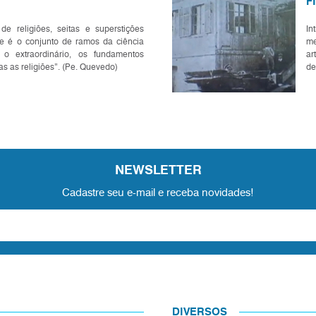
F
de religiões, seitas e superstições
In
ue é o conjunto de ramos da ciência
me
 o extraordinário, os fundamentos
ar
as as religiões”. (Pe. Quevedo)
de
Fí
NEWSLETTER
Cadastre seu e-mail e receba novidades!
DIVERSOS