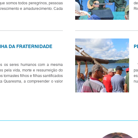
que somos todos peregrinos, pessoas
de
crescimento e amadurecimento. Cada
Ri
ajosamente seguindo seu...
in
HA DA FRATERNIDADE
P
odos os seres humanos com a mesma
“J
es pela vida, morte e ressurreição do
pa
s tornastes filhos e filhas santificados
es
esta Quaresma, a compreender o valor
nu
 beleza da f...
um