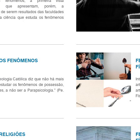
s fenômenos, à primeira vista
eis, que apresentam, porém, a
e de serem resultados das faculdades
a ciência que estuda os fenômenos
s incomuns, à margem do normal;
ífico....
 OS FENÔMENOS
F
F
eologia Católica diz que não há mais
In
estudar os fenômenos de possessão,
ar
es, a não ser a Parapsicologia.” (Pe.
ar
Fí
so
RELIGIÕES
F