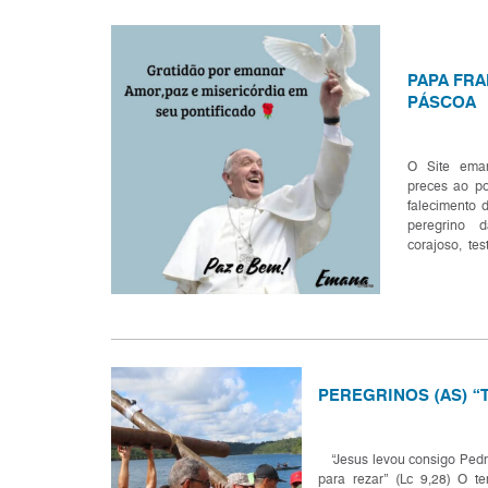
PAPA FRA
PÁSCOA
O Site ema
preces ao p
falecimento 
peregrino 
corajoso, te
de Deus, qu
evangélica, c
PEREGRINOS (AS) “
“Jesus levou consigo Pedro
para rezar” (Lc 9,28) O t