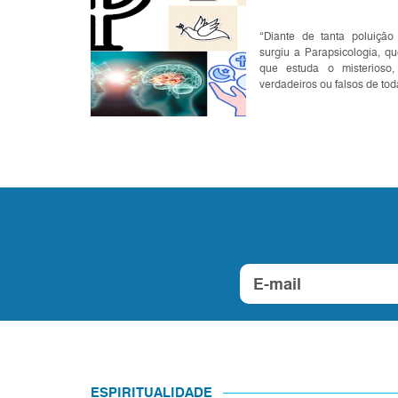
“Diante de tanta poluição 
surgiu a Parapsicologia, q
que estuda o misterioso,
verdadeiros ou falsos de tod
ESPIRITUALIDADE