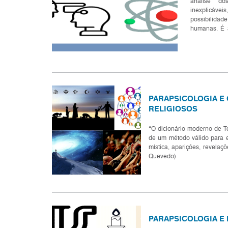
análise do
inexplicáv
possibilidad
humanas. É 
considerado
com rigor cient
PARAPSICOLOGIA E
RELIGIOSOS
“O dicionário moderno de T
de um método válido para 
mística, aparições, revelaçõ
Quevedo)
PARAPSICOLOGIA E 