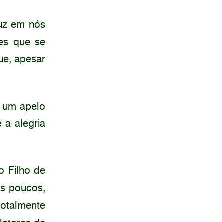
duz em nós
les que se
ue, apesar
z um apelo
 a alegria
o Filho de
ns poucos,
totalmente