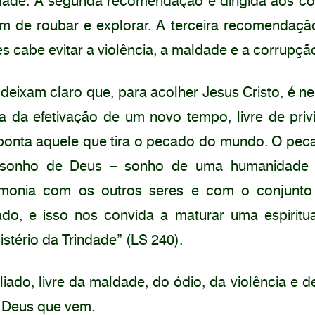
idade. A segunda recomendação é dirigida aos co
m de roubar e explorar. A terceira recomendaçã
eles cabe evitar a violência, a maldade e a corrupçã
eixam claro que, para acolher Jesus Cristo, é ne
 da efetivação de um novo tempo, livre de privi
aponta aquele que tira o pecado do mundo. O pec
 o sonho de Deus – sonho de uma humanidade
monia com os outros seres e com o conjunto
gado, e isso nos convida a maturar uma espiritu
stério da Trindade” (LS 240).
ado, livre da maldade, do ódio, da violência e d
e Deus que vem.