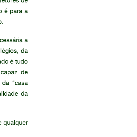
letores de
o é para a
o.
cessária a
légios, da
ado é tudo
 capaz de
 da “casa
alidade da
e qualquer