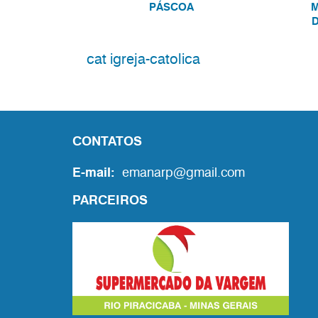
PÁSCOA
M
D
cat igreja-catolica
CONTATOS
E-mail:
emanarp@gmail.com
PARCEIROS