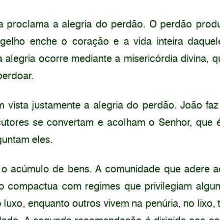
ta proclama a alegria do perdão. O perdão pro
ngelho enche o coração e a vida inteira daque
alegria ocorre mediante a misericórdia divina, q
perdoar.
 vista justamente a alegria do perdão. João fa
cutores se convertam e acolham o Senhor, que é
guntam eles.
 o acúmulo de bens. A comunidade que adere a
ão compactua com regimes que privilegiam algu
luxo, enquanto outros vivem na penúria, no lixo, 