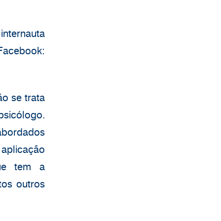
internauta
 Facebook:
o se trata
psicólogo.
 abordados
 aplicação
que tem a
tos outros