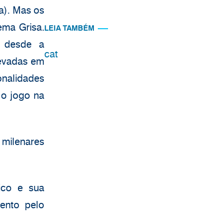
a). Mas os
ema Grisa.
LEIA TAMBÉM
e desde a
cat
levadas em
nalidades
 o jogo na
 milenares
ico e sua
mento pelo