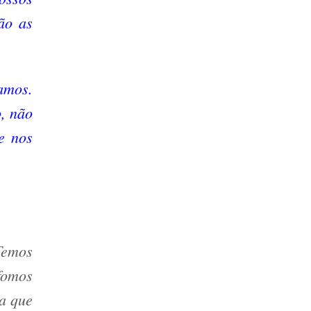
ão as
amos.
, não
e nos
Temos
fomos
a que