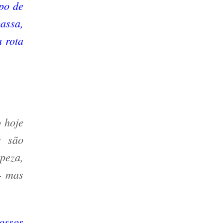
po de
assa,
 rota
 hoje
s são
peza,
 – mas
ossos