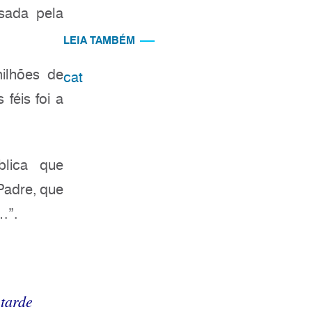
sada pela
LEIA TAMBÉM
ilhões de
cat
féis foi a
blica que
 Padre, que
…”.
tarde