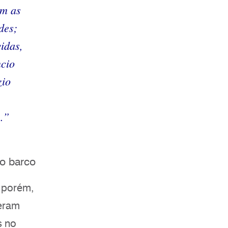
am as
des;
idas,
ncio
zio
.”
o barco
 porém,
zeram
s no