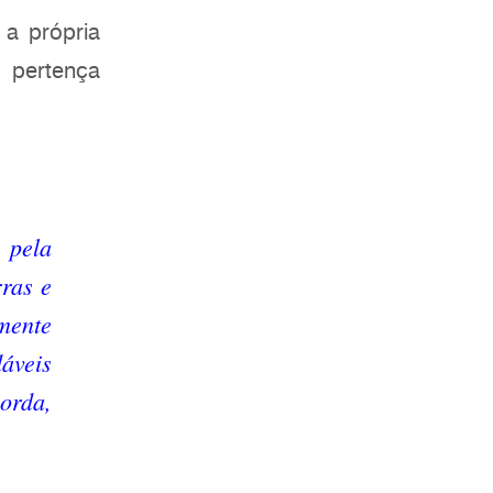
a própria
 pertença
 pela
ras e
emente
áveis
orda,