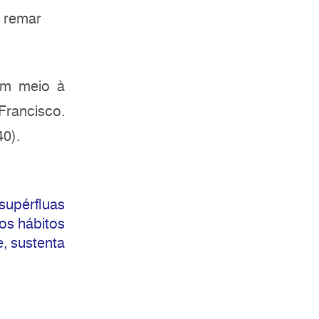
 remar
Em meio à
Francisco.
40).
supérfluas
os hábitos
, sustenta