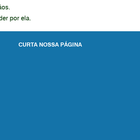
mãos.
uder por ela.
CURTA NOSSA PÁGINA