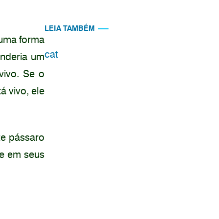
LEIA TAMBÉM
 uma forma
cat
enderia um
vivo. Se o
á vivo, ele
te pássaro
te em seus