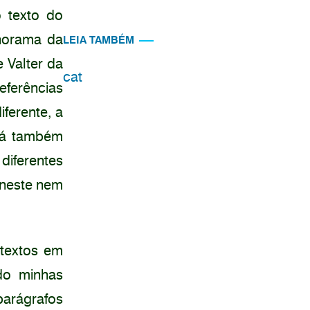
 texto do
anorama da
LEIA TAMBÉM
 Valter da
cat
eferências
iferente, a
há também
diferentes
 neste nem
 textos em
do minhas
parágrafos