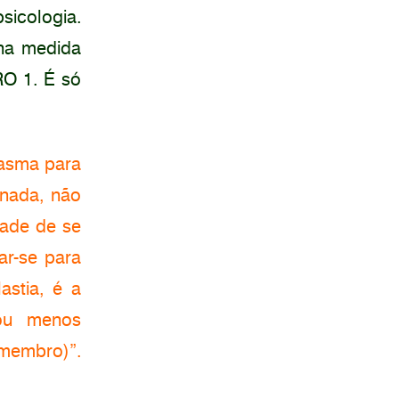
sicologia.
 na medida
O 1. É só
lasma para
nada, não
dade de se
ar-se para
astia, é a
 ou menos
membro)”.