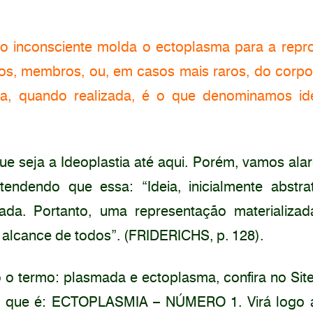
 o inconsciente molda o ectoplasma para a rep
os, membros, ou, em casos mais raros, do corpo 
, quando realizada, é o que denominamos ideo
ue seja a Ideoplastia até aqui. Porém, vamos al
dendo que essa: “Ideia, inicialmente abstrat
izada. Portanto, uma representação materializ
ao alcance de todos”. (FRIDERICHS, p. 128).
to o termo: plasmada e ectoplasma, confira no Si
do que é: ECTOPLASMIA – NÚMERO 1. Virá logo 