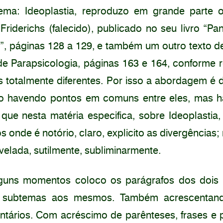
ma: Ideoplastia, reproduzo em grande parte o
riderichs (falecido), publicado no seu livro “P
”, páginas 128 a 129, e também um outro texto de
e Parapsicologia, páginas 163 e 164, conforme r
as totalmente diferentes. Por isso a abordagem é d
 havendo pontos em comuns entre eles, mas 
e nesta matéria especifica, sobre Ideoplastia, 
 onde é notório, claro, explicito as divergências;
 velada, sutilmente, subliminarmente.
lguns momentos coloco os parágrafos dos dois
o subtemas aos mesmos. Também acrescentan
ntários. Com acréscimo de parênteses, frases e 