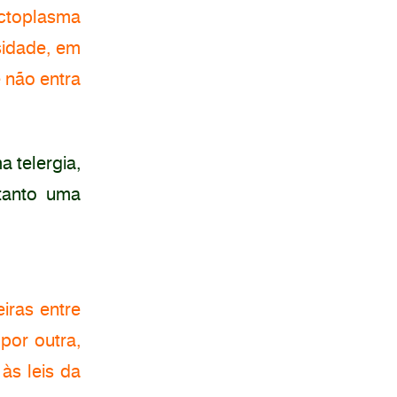
ectoplasma
sidade, em
 não entra
 telergia,
rtanto uma
iras entre
 por outra,
às leis da