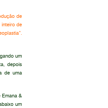
rodução de
inteiro de
plastia”.
argando um
a, depois
ada de uma
te Emana &
abaixo um