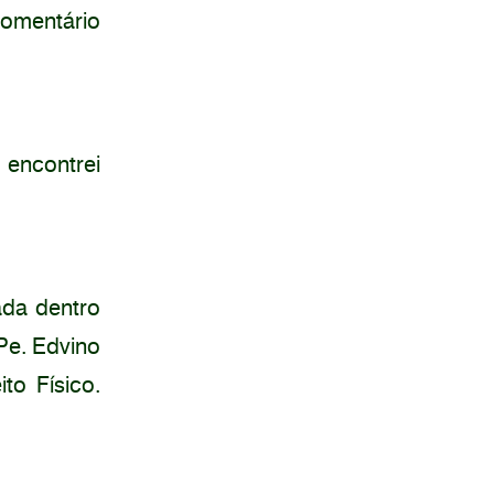
comentário
 encontrei
ada dentro
Pe. Edvino
to Físico.