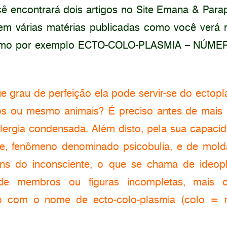
cê encontrará dois artigos no Site Emana & Parap
tem várias matérias publicadas como você verá
, como por exemplo ECTO-COLO-PLASMIA – NÚMER
que grau de perfeição ela pode servir-se do ectop
s ou mesmo animais? É preciso antes de mais 
ergia condensada. Além disto, pela sua capaci
e, fenômeno denominado psicobulia, e de mold
ens do inconsciente, o que se chama de ideopl
de membros ou figuras incompletas, mais
do com o nome de ecto-colo-plasmia (colo = 