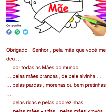
Compartilhe
Obrigado , Senhor , pela mãe que você me
deu …
… por todas as Mães do mundo
… pelas mães brancas , de pele alvinha …
… pelas pardas , morenas ou bem pretinhas
…
… pelas ricas e pelas pobrezinhas …
… pelas mães – titias , pelas mães -vovós ,