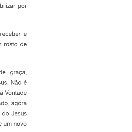
ilizar por
receber e
rosto de
e graça,
sus. Não é
 a Vontade
do, agora
r do Jesus
 e um novo