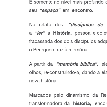
É somente no nível mais profundo
seu
“espaço”
em
encontro.
No relato dos
“discípulos d
a
“ler”
a
História,
pessoal e colet
fracassada dos dois discípulos adqu
o Peregrino traz à memória.
A partir da
“memória bíblica”,
ele
olhos, re-construindo-a, dando a el
nova história.
Marcados pelo dinamismo da Res
transformadora da
história;
encon