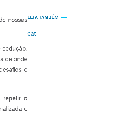
LEIA TAMBÉM
e nossas
cat
e sedução.
ia de onde
desafios e
 repetir o
nalizada e