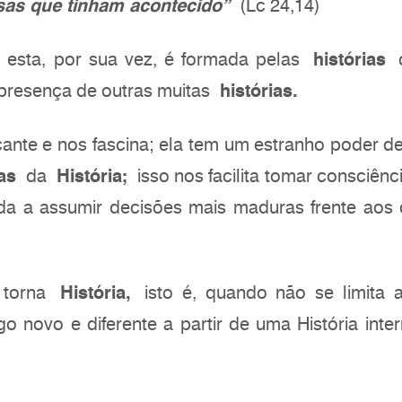
sas que tinham acontecido”
(Lc 24,14)
 esta, por sua vez, é formada pelas
histórias
d
 presença de outras muitas
histórias.
nte e nos fascina; ela tem um estranho poder d
as
da
História;
isso nos facilita tomar consciênc
a a assumir decisões mais maduras frente aos 
e torna
História,
isto é, quando não se limita a
novo e diferente a partir de uma História inter