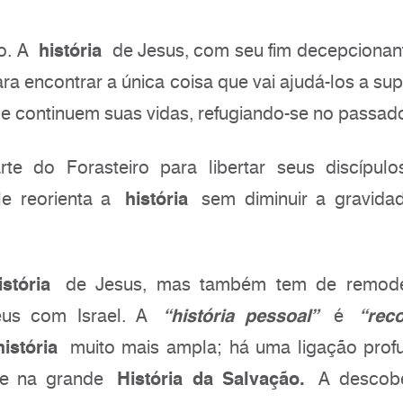
do. A
história
de Jesus, com seu fim decepcionant
a encontrar a única coisa que vai ajudá-los a sup
ue continuem suas vidas, refugiando-se no passad
rte do Forasteiro para libertar seus discípul
Ele reorienta a
história
sem diminuir a gravida
istória
de Jesus, mas também tem de remode
us com Israel. A
“história pessoal”
é
“rec
história
muito mais ampla; há uma ligação prof
se na grande
História da Salvação.
A descobe