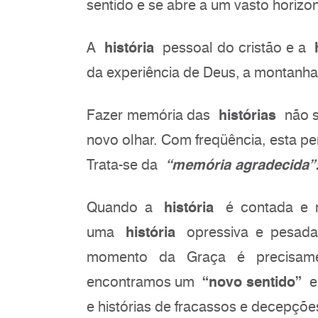
sentido e se abre a um vasto horiz
A
história
pessoal do cristão e a
da experiência de Deus, a montanha
Fazer memória das
histórias
não si
novo olhar. Com freqüência, esta pe
Trata-se da
“memória agradecida”
Quando a
história
é contada e r
uma
história
opressiva e pesa
momento da Graça é precisamen
encontramos um
“novo sentido”
e 
e histórias de fracassos e decepçõe