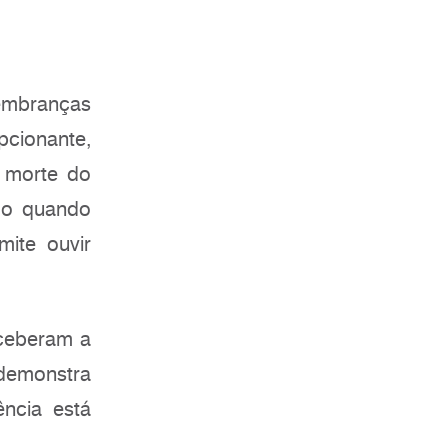
lembranças
pcionante,
a morte do
mo quando
mite ouvir
ceberam a
 demonstra
ência está