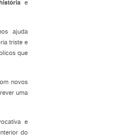
história
e
nos ajuda
ia triste e
blicos que
om novos
crever uma
ocativa e
nterior do