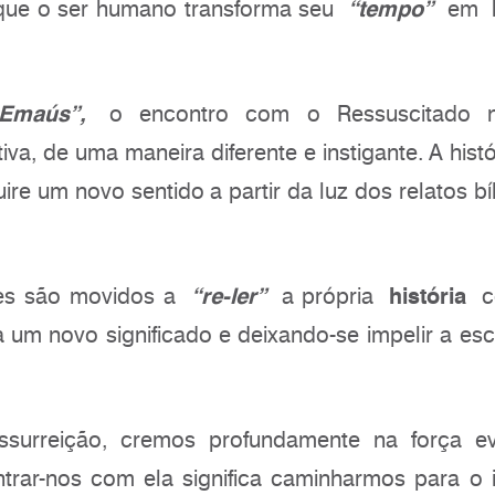
 que o ser humano transforma seu
“tempo”
em
e Emaús”,
o encontro com o Ressuscitado 
iva, de uma maneira diferente e instigante. A histór
ire um novo sentido a partir da luz dos relatos bí
s são movidos a
“re-ler”
a própria
história
c
a um novo significado e deixando-se impelir a es
surreição, cremos profundamente na força ev
trar-nos com ela significa caminharmos para o i