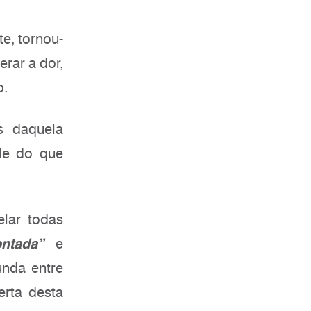
e, tornou-
erar a dor,
o.
os daquela
de do que
lar todas
ontada”
e
unda entre
rta desta