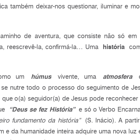
fica também deixar-nos questionar, iluminar e mob
caminho de aventura, que consiste não só em 
a, reescrevê-la, confirmá-la… Uma
história
com 
 como um
húmus
vivente, uma
atmosfera
d
se nutre todo o processo do seguimento de Je
que o(a) seguidor(a) de Jesus pode reconhecer
que
“Deus se fez História”
e só o Verbo Encarna
eiro fundamento da história”
(S. Inácio). A parti
 e da humanidade inteira adquire uma nova luz