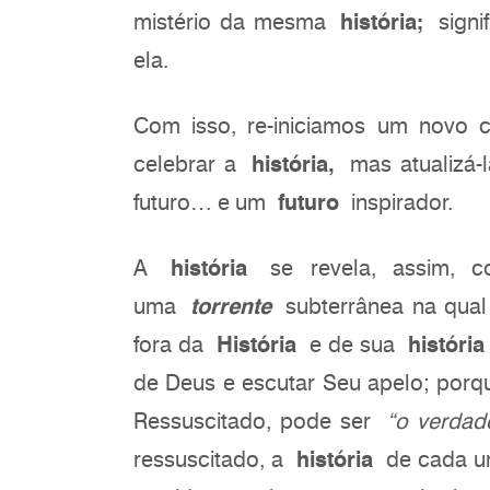
mistério da mesma
história;
signi
ela.
Com isso, re-iniciamos um novo 
celebrar a
história,
mas atualizá-l
futuro… e um
futuro
inspirador.
A
história
se revela, assim,
uma
torrente
subterrânea na qual 
fora da
História
e de sua
história
de Deus e escutar Seu apelo; por
Ressuscitado, pode ser
“o verdad
ressuscitado, a
história
de cada um