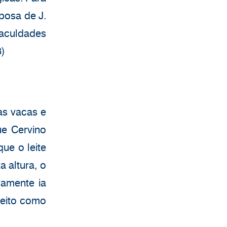
posa de J.
faculdades
8)
as vacas e
ue Cervino
ue o leite
 altura, o
vamente ia
leito como