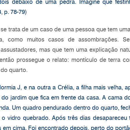
ois debaixo de uma pedra. Imagine que festin
, p. 78-79)
o se trata de um caso de uma pessoa que tem uma
ada, como muitos casos de assombrações. Se
 assustadores, mas que tem uma explicação nat
então prossegue o relato: montículo de terra co
do quarto.
mia J, e na outra a Crélia, a filha mais velha, 
 do jardim que fica em frente da casa. A cama do
unda. Um quadro pendurado dentro do quarto, fec
m o vidro quebrado. Após três dias desaparece
em cima. Foi encontrado depois, perto do portão