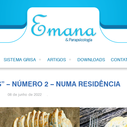
SISTEMA GRISA
ARTIGOS
DOWNLOADS
CONTA
 – NÚMERO 2 – NUMA RESIDÊNCIA
08 de junho de 2022 .