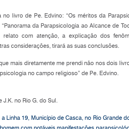
a no livro de Pe. Edvino: “Os méritos da Parapsi
o “Panorama da Parapsicologia ao Alcance de To
 o relato com atenção, a explicação dos fenô
tras considerações, tirará as suas conclusões.
que mais diretamente me prendi não nos dois livr
apsicologia no campo religioso” de Pe. Edvino.
J.K. no Rio G. do Sul.
a a Linha 19, Município de Casca, no Rio Grande d
, homem com notáveis manifestações parapsicológ