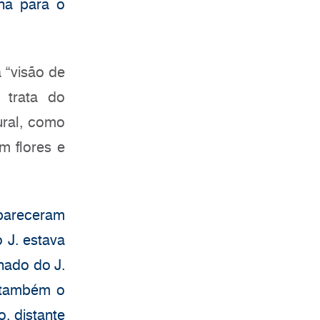
ha para o
 “visão de
 trata do
ural, como
m flores e
apareceram
 J. estava
hado do J.
u também o
, distante