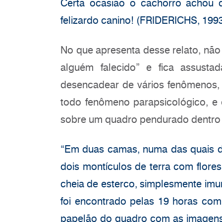
Certa ocasião o cachorro achou d
felizardo canino! (FRIDERICHS, 1993
No que apresenta desse relato, nã
alguém falecido” e fica assust
desencadear de vários fenômenos,
todo fenômeno parapsicológico, e 
sobre um quadro pendurado dentro 
“Em duas camas, numa das quais dor
dois montículos de terra com flores
cheia de esterco, simplesmente im
foi encontrado pelas 19 horas co
papelão do quadro com as imagens 