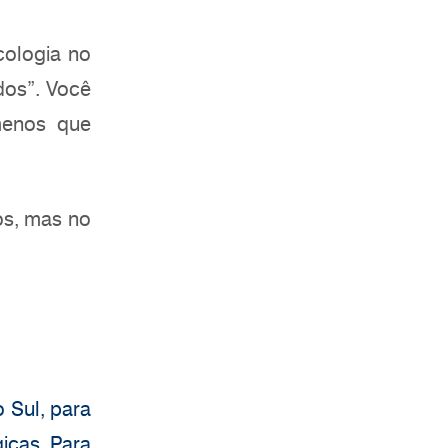
cologia no
dos”. Você
menos que
os, mas no
o Sul, para
icas. Para