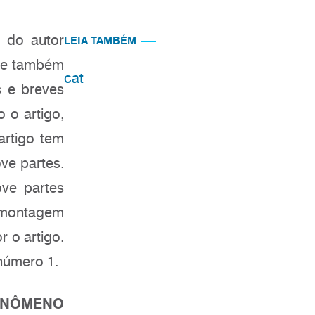
 do autor
LEIA TAMBÉM
m e também
cat
 e breves
 o artigo,
artigo tem
ve partes.
ove partes
a montagem
r o artigo.
número 1.
NÔMENO