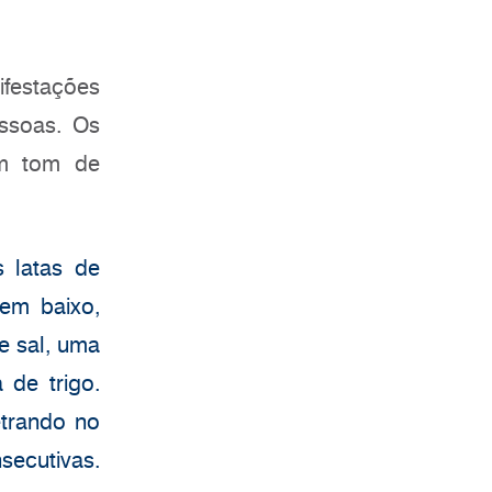
festações
ssoas. Os
em tom de
 latas de
 em baixo,
e sal, uma
de trigo.
etrando no
secutivas.