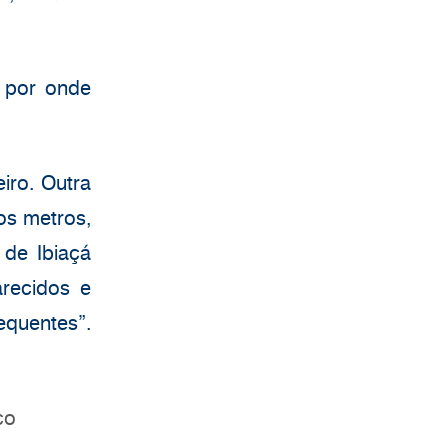
 por onde
iro. Outra
os metros,
 de Ibiaçá
recidos e
equentes”.
co